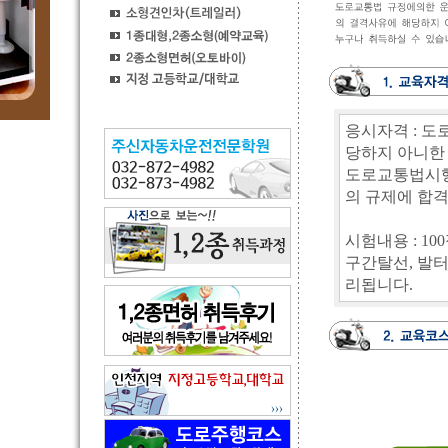
응시자격 : 도
당하지 아니한 
도로교통법시행
의 규제에 합격
시험내용 : 10
구간탈선, 발터
리됩니다.